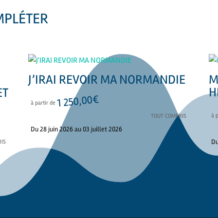
MPLÉTER
J’IRAI REVOIR MA NORMANDIE
M
H
ET
€
1 250,00
à partir de
à 
TOUT COMPRIS
Du 28 juin 2026 au 03 juillet 2026
Du
IS