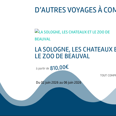
D’AUTRES VOYAGES À CO
PRODUITS SIMILAIRES
LA SOLOGNE, LES CHATEAUX 
LE ZOO DE BEAUVAL
€
810,00
à partir de
TOUT COMPR
Du 02 juin 2026 au 06 juin 2026