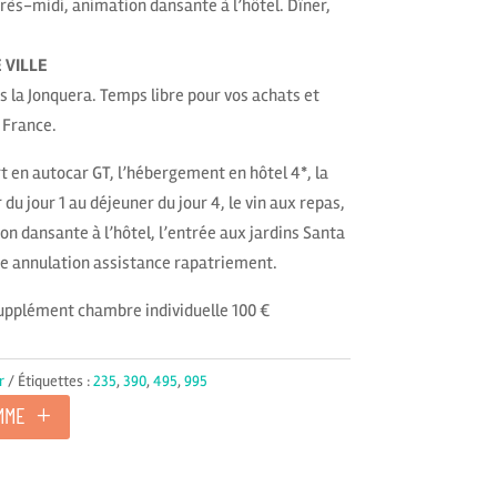
ès-midi, animation dansante à l’hôtel. Dîner,
 VILLE
s la Jonquera. Temps libre pour vos achats et
 France.
t en autocar GT, l’hébergement en hôtel 4*, la
u jour 1 au déjeuner du jour 4, le vin aux repas,
on dansante à l’hôtel, l’entrée aux jardins Santa
nce annulation assistance rapatriement.
supplément chambre individuelle 100 €
r
Étiquettes :
235
,
390
,
495
,
995
MME